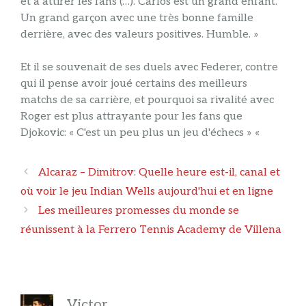
et à attirer les fans (…). Carlos est un grand enfant.
Un grand garçon avec une très bonne famille
derrière, avec des valeurs positives. Humble. »
Et il se souvenait de ses duels avec Federer, contre
qui il pense avoir joué certains des meilleurs
matchs de sa carrière, et pourquoi sa rivalité avec
Roger est plus attrayante pour les fans que
Djokovic: « C'est un peu plus un jeu d'échecs » «
Navigation
Alcaraz – Dimitrov: Quelle heure est-il, canal et
des
où voir le jeu Indian Wells aujourd'hui et en ligne
articles
Les meilleures promesses du monde se
réunissent à la Ferrero Tennis Academy de Villena
Victor