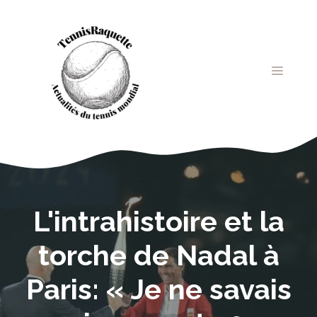
Aller
au
contenu
MENU
L'intrahistoire et la
torche de Nadal à
Paris: « Je ne savais