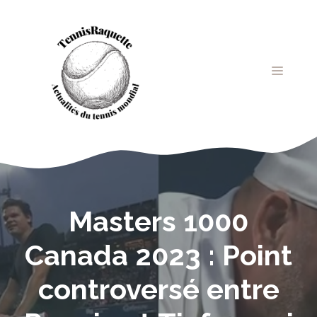
Aller
au
contenu
MENU
Masters 1000
Canada 2023 : Point
controversé entre