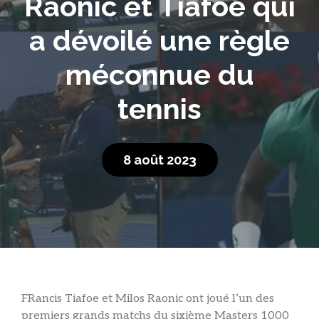
Raonic et Tiafoe qui
a dévoilé une règle
méconnue du
tennis
8 août 2023
F
Rancis Tiafoe et Milos Raonic ont joué l’un des
premiers grands matchs du sixième Masters 1000