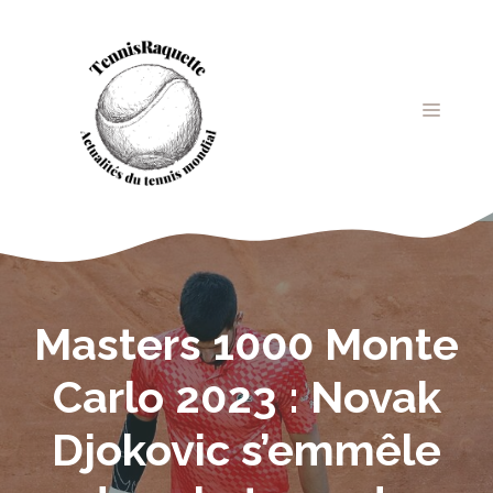
Aller
au
contenu
MENU
Masters 1000 Monte
Carlo 2023 : Novak
Djokovic s’emmêle