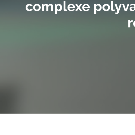
complexe polyva
r