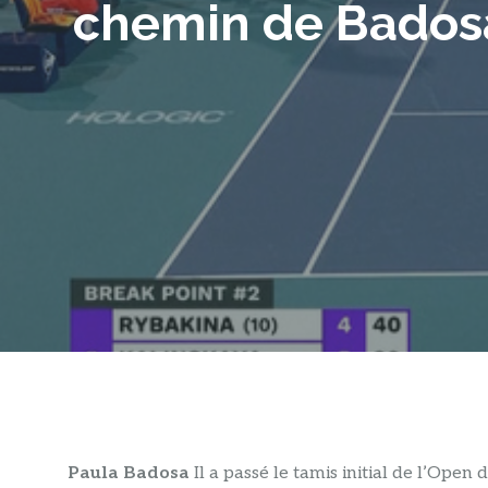
chemin de Badosa
Paula Badosa
Il a passé le tamis initial de l’Ope