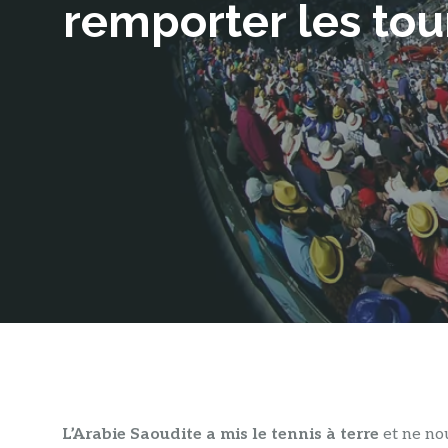
remporter les to
L’Arabie Saoudite a mis le tennis à terre
et ne nou