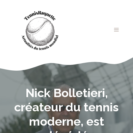
Aller
au
contenu
MENU
Nick Bolletieri,
créateur du tennis
moderne, est