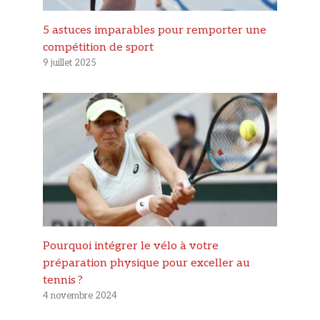
5 astuces imparables pour remporter une
compétition de sport
9 juillet 2025
Pourquoi intégrer le vélo à votre
préparation physique pour exceller au
tennis ?
4 novembre 2024