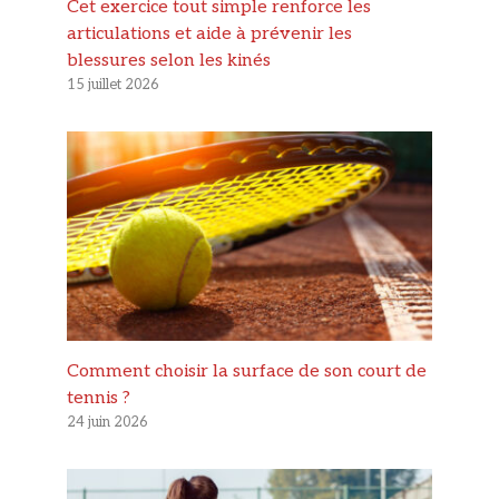
Cet exercice tout simple renforce les
articulations et aide à prévenir les
blessures selon les kinés
15 juillet 2026
Comment choisir la surface de son court de
tennis ?
24 juin 2026