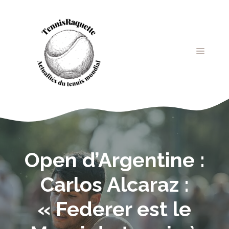
Aller
au
contenu
MENU
Open d’Argentine :
Carlos Alcaraz :
« Federer est le