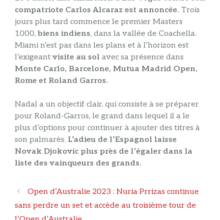
compatriote Carlos Alcaraz est annoncée.
Trois
jours plus tard commence le premier Masters
1000,
biens indiens
, dans la vallée de Coachella.
Miami n’est pas dans les plans et à l’horizon est
l’exigeant
visite au sol
avec sa présence dans
Monte Carlo, Barcelone, Mutua Madrid Open,
Rome et Roland Garros.
Nadal a un objectif clair, qui consiste à se préparer
pour Roland-Garros, le grand dans lequel il a le
plus d’options pour continuer à ajouter des titres à
son palmarès.
L’adieu de l’Espagnol laisse
Novak Djokovic plus près de l’égaler dans la
liste des vainqueurs des grands.
Navigation
Open d’Australie 2023 : Nuria Prrizas continue
des
sans perdre un set et accède au troisième tour de
articles
l’Open d’Australie