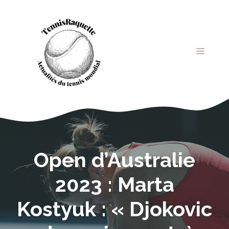
Aller
au
contenu
MENU
Open d’Australie
2023 : Marta
Kostyuk : « Djokovic