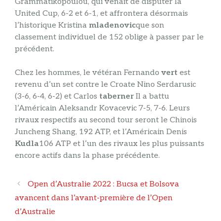
Grammatikopoulou, qui venait de disputer la
United Cup, 6-2 et 6-1, et affrontera désormais
l’historique Kristina
mladenovic
que son
classement individuel de 152 oblige à passer par le
précédent.
Chez les hommes, le vétéran Fernando
vert
est
revenu d’un set contre le Croate Nino Serdarusic
(3-6, 6-4, 6-2) et Carlos
taberner
Il a battu
l’Américain Aleksandr Kovacevic 7-5, 7-6. Leurs
rivaux respectifs au second tour seront le Chinois
Juncheng Shang, 192 ATP, et l’Américain Denis
Kudla
106 ATP et l’un des rivaux les plus puissants
encore actifs dans la phase précédente.
Navigation
Open d’Australie 2022 : Bucsa et Bolsova
des
avancent dans l’avant-première de l’Open
articles
d’Australie