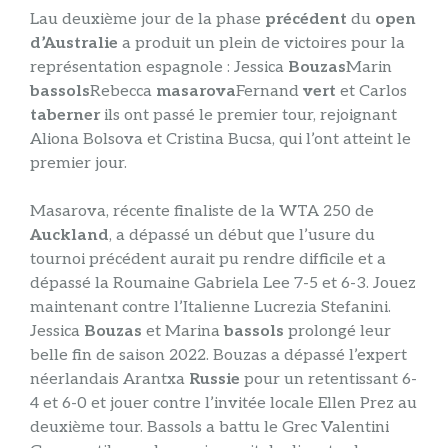
L
au deuxième jour de la phase
précédent
du
open
d’Australie
a produit un plein de victoires pour la
représentation espagnole : Jessica
Bouzas
Marin
bassols
Rebecca
masarova
Fernand
vert
et Carlos
taberner
ils ont passé le premier tour, rejoignant
Aliona Bolsova et Cristina Bucsa, qui l’ont atteint le
premier jour.
Masarova, récente finaliste de la WTA 250 de
Auckland
, a dépassé un début que l’usure du
tournoi précédent aurait pu rendre difficile et a
dépassé la Roumaine Gabriela Lee 7-5 et 6-3. Jouez
maintenant contre l’Italienne Lucrezia Stefanini.
Jessica
Bouzas
et Marina
bassols
prolongé leur
belle fin de saison 2022. Bouzas a dépassé l’expert
néerlandais Arantxa
Russie
pour un retentissant 6-
4 et 6-0 et jouer contre l’invitée locale Ellen Prez au
deuxième tour. Bassols a battu le Grec Valentini