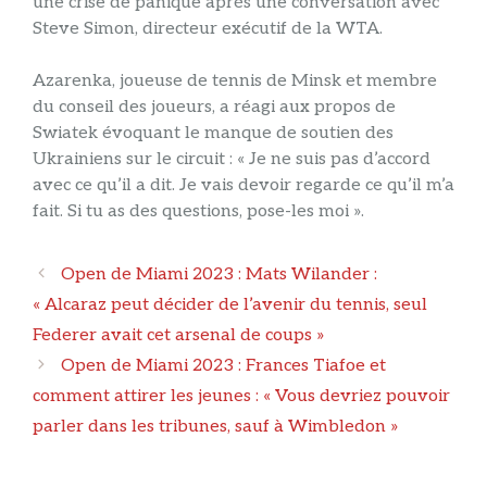
une crise de panique après une conversation avec
Steve Simon, directeur exécutif de la WTA.
Azarenka, joueuse de tennis de Minsk et membre
du conseil des joueurs, a réagi aux propos de
Swiatek évoquant le manque de soutien des
Ukrainiens sur le circuit : « Je ne suis pas d’accord
avec ce qu’il a dit. Je vais devoir regarde ce qu’il m’a
fait. Si tu as des questions, pose-les moi ».
Navigation
Open de Miami 2023 : Mats Wilander :
des
« Alcaraz peut décider de l’avenir du tennis, seul
articles
Federer avait cet arsenal de coups »
Open de Miami 2023 : Frances Tiafoe et
comment attirer les jeunes : « Vous devriez pouvoir
parler dans les tribunes, sauf à Wimbledon »