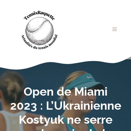
Aller
au
contenu
MENU
Open de Miami
2023 : L’Ukrainienne
Kostyuk ne serre