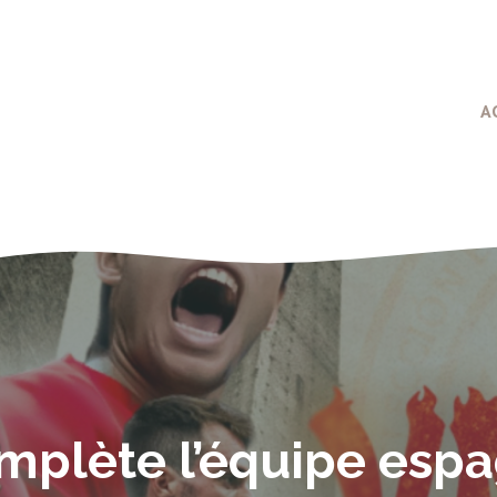
A
mplète l’équipe espa