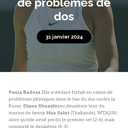
de problèmes de
dos
31 janvier 2024
Paula Badosa
Elle a déclaré forfait en raison de
problèmes physiques dans le bas du dos contre la
Russe.
Diana Shnaider
au deuxième tour du
tournoi de tennis
Hua Salut
(Thaïlande), WTA250,
alors qu’elle avait perdu le premier set (2-6), mais
remporté le deuxième (4-3).