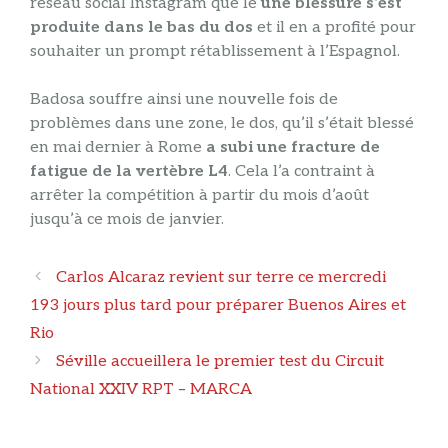
réseau social Instagram que le
une blessure s’est
produite dans le bas du dos
et il en a profité pour
souhaiter un prompt rétablissement à l’Espagnol.
Badosa souffre ainsi une nouvelle fois de
problèmes dans une zone, le dos, qu’il s’était blessé
en mai dernier à Rome
a subi une fracture de
fatigue de la vertèbre L4
. Cela l’a contraint à
arrêter la compétition à partir du mois d’août
jusqu’à ce mois de janvier.
Navigation
Carlos Alcaraz revient sur terre ce mercredi
des
193 jours plus tard pour préparer Buenos Aires et
articles
Rio
Séville accueillera le premier test du Circuit
National XXIV RPT – MARCA