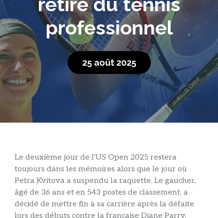
retire du tennis
professionnel
25 août 2025
Le deuxième jour de l'US Open 2025 restera
toujours dans les mémoires alors que le jour où
Petra Kvitova a suspendu la raquette. Le gaucher,
âgé de 36 ans et en 543 postes de classement, a
décidé de mettre fin à sa carrière après la défaite
lors des débuts contre la française Diane Parry,