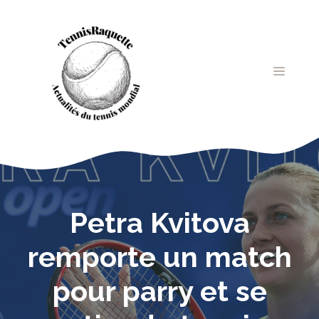
Aller
au
contenu
MENU
Petra Kvitova
remporte un match
pour parry et se