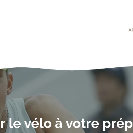
A
r le vélo à votre pré