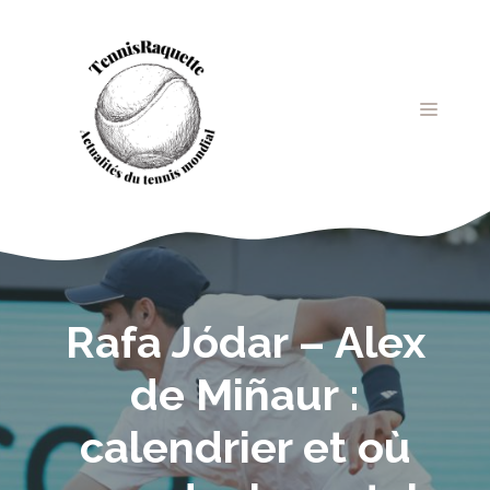
Aller
au
contenu
MENU
Rafa Jódar – Alex
de Miñaur :
calendrier et où