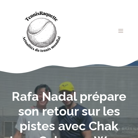
Aller
au
contenu
MENU
Rafa Nadal prépare
son retour sur les
pistes avec Chak