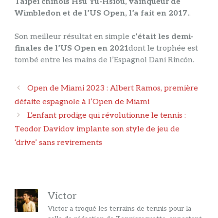
Taipei chinois Hsu Yu-Hsiou, vainqueur de
Wimbledon et de l’US Open, l’a fait en 2017.
.
Son meilleur résultat en simple
c’était les demi-
finales de l’US Open en 2021
dont le trophée est
tombé entre les mains de l’Espagnol Dani Rincón.
Navigation
Open de Miami 2023 : Albert Ramos, première
des
défaite espagnole à l’Open de Miami
articles
L’enfant prodige qui révolutionne le tennis :
Teodor Davidov implante son style de jeu de
‘drive’ sans revirements
Victor
Victor a troqué les terrains de tennis pour la