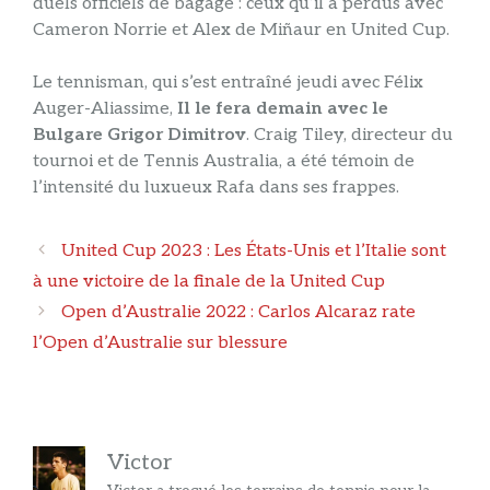
duels officiels de bagage : ceux qu’il a perdus avec
Cameron Norrie et Alex de Miñaur en United Cup.
Le tennisman, qui s’est entraîné jeudi avec Félix
Auger-Aliassime,
Il le fera demain avec le
Bulgare Grigor Dimitrov
. Craig Tiley, directeur du
tournoi et de Tennis Australia, a été témoin de
l’intensité du luxueux Rafa dans ses frappes.
Navigation
United Cup 2023 : Les États-Unis et l’Italie sont
des
à une victoire de la finale de la United Cup
articles
Open d’Australie 2022 : Carlos Alcaraz rate
l’Open d’Australie sur blessure
Victor