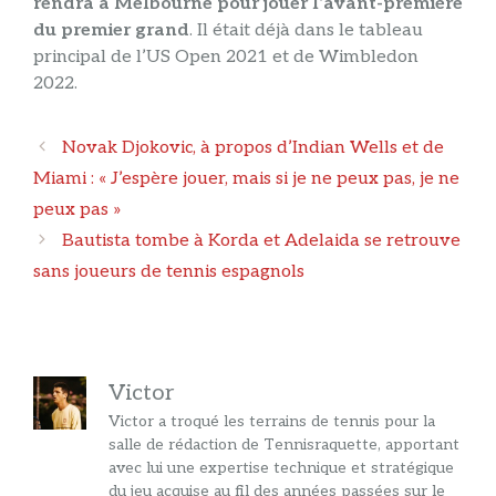
rendra à Melbourne pour jouer l’avant-première
du premier grand
. Il était déjà dans le tableau
principal de l’US Open 2021 et de Wimbledon
2022.
Navigation
Novak Djokovic, à propos d’Indian Wells et de
des
Miami : « J’espère jouer, mais si je ne peux pas, je ne
articles
peux pas »
Bautista tombe à Korda et Adelaida se retrouve
sans joueurs de tennis espagnols
Victor
Victor a troqué les terrains de tennis pour la
salle de rédaction de Tennisraquette, apportant
avec lui une expertise technique et stratégique
du jeu acquise au fil des années passées sur le