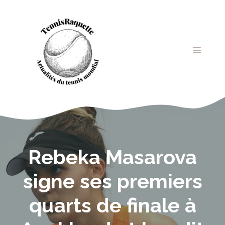
Aller
au
contenu
MENU
Rebeka Masarova
signe ses premiers
quarts de finale à