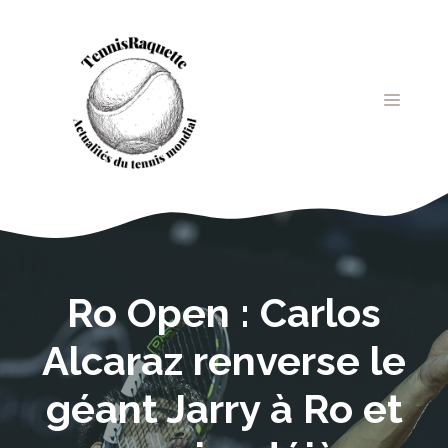
Aller
au
contenu
MENU
Ro Open : Carlos
Alcaraz renverse le
géant Jarry à Ro et