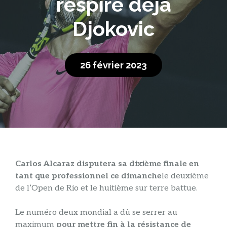
respire déjà
Djokovic
26 février 2023
Carlos Alcaraz disputera sa dixième finale en
tant que professionnel ce dimanche
le deuxième
de l’Open de Rio et le huitième sur terre battue.
Le numéro deux mondial a dû se serrer au
maximum
pour mettre fin à la résistance de