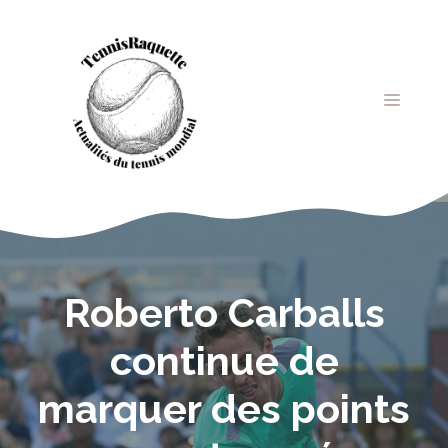
Aller
au
contenu
MENU
Roberto Carballs
continue de
marquer des points