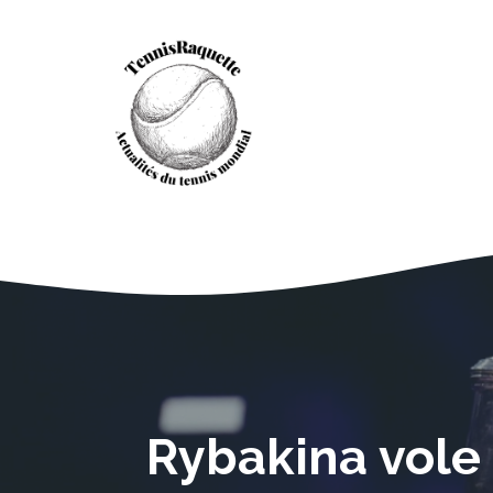
Aller
au
contenu
Rybakina vole 