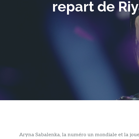
repart de Ri
Aryna Sabalenka, la numéro un mondiale et la joueu