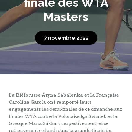
finale des WTA
Masters
7 novembre 2022
La Biélorusse Aryna Sabalenka et la Française
Caroline García ont remporté leurs
engagements
les demi-finales de ce dimanche aux
finales WTA contre la Polonaise Iga Swiatek et la
Grecque Maria Sakkari, respectivement, et se
retrouveront ce lundi dans la grande finale du