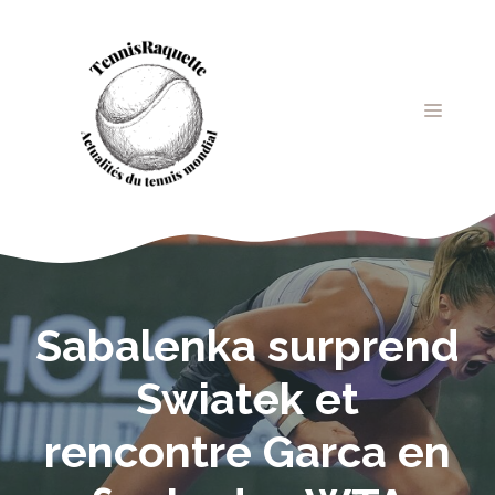
Aller
au
contenu
MENU
Sabalenka surprend
Swiatek et
rencontre Garca en