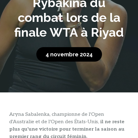
Rybakina du
combat lors de la
finale WTA à Riyad
4 novembre 2024
Aryna Sabalenka, championne de l'Open
d'Australie et de l'Open des États-Unis,
il ne reste
plus qu'une victoire pour terminer la saison au
premier rang du circuit féminin
.