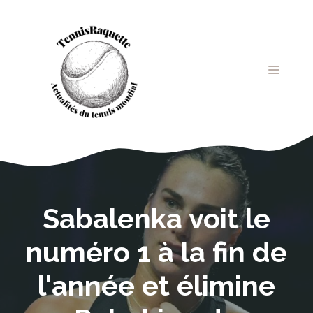
Aller
au
contenu
MENU
Sabalenka voit le
numéro 1 à la fin de
l'année et élimine