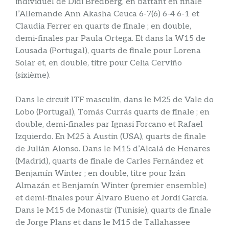
individuel de Didi Bredberg, en battant en finale
l’Allemande Ann Akasha Ceuca 6-7(6) 6-4 6-1 et
Claudia Ferrer en quarts de finale ; en double,
demi-finales par Paula Ortega. Et dans la W15 de
Lousada (Portugal), quarts de finale pour Lorena
Solar et, en double, titre pour Celia Cerviño
(sixième).
Dans le circuit ITF masculin, dans le M25 de Vale do
Lobo (Portugal), Tomás Currás quarts de finale ; en
double, demi-finales par Ignasi Forcano et Rafael
Izquierdo. En M25 à Austin (USA), quarts de finale
de Julián Alonso. Dans le M15 d’Alcalá de Henares
(Madrid), quarts de finale de Carles Fernández et
Benjamín Winter ; en double, titre pour Izán
Almazán et Benjamín Winter (premier ensemble)
et demi-finales pour Álvaro Bueno et Jordi García.
Dans le M15 de Monastir (Tunisie), quarts de finale
de Jorge Plans et dans le M15 de Tallahassee