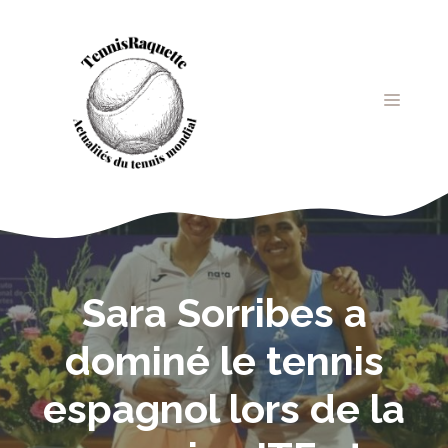
Aller
au
contenu
MENU
Sara Sorribes a
dominé le tennis
espagnol lors de la