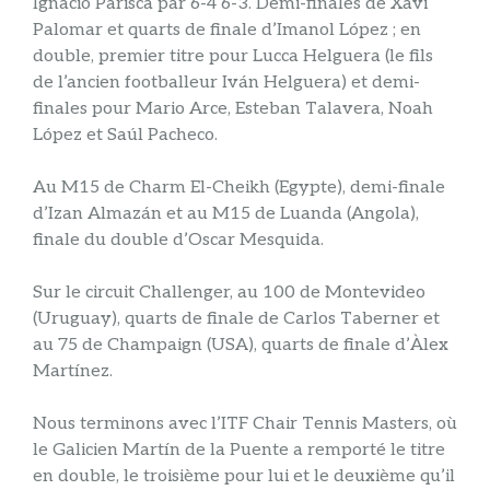
Ignacio Parisca par 6-4 6-3. Demi-finales de Xavi
Palomar et quarts de finale d’Imanol López ; en
double, premier titre pour Lucca Helguera (le fils
de l’ancien footballeur Iván Helguera) et demi-
finales pour Mario Arce, Esteban Talavera, Noah
López et Saúl Pacheco.
Au M15 de Charm El-Cheikh (Egypte), demi-finale
d’Izan Almazán et au M15 de Luanda (Angola),
finale du double d’Oscar Mesquida.
Sur le circuit Challenger, au 100 de Montevideo
(Uruguay), quarts de finale de Carlos Taberner et
au 75 de Champaign (USA), quarts de finale d’Àlex
Martínez.
Nous terminons avec l’ITF Chair Tennis Masters, où
le Galicien Martín de la Puente a remporté le titre
en double, le troisième pour lui et le deuxième qu’il