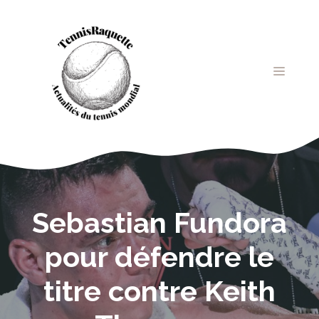
Aller
au
contenu
MENU
Sebastian Fundora
pour défendre le
titre contre Keith