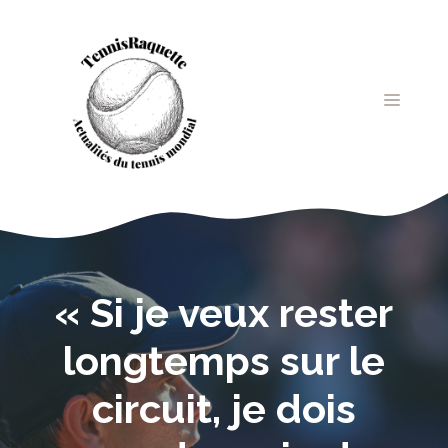
Aller
au
contenu
MENU
« Si je veux rester
longtemps sur le
circuit, je dois