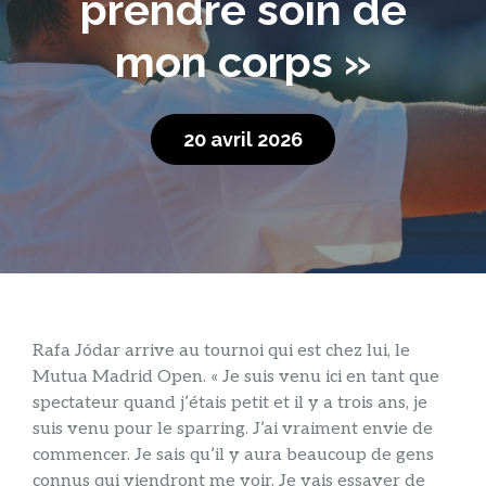
prendre soin de
mon corps »
20 avril 2026
Rafa Jódar arrive au tournoi qui est chez lui, le
Mutua Madrid Open. « Je suis venu ici en tant que
spectateur quand j’étais petit et il y a trois ans, je
suis venu pour le sparring. J’ai vraiment envie de
commencer. Je sais qu’il y aura beaucoup de gens
connus qui viendront me voir. Je vais essayer de