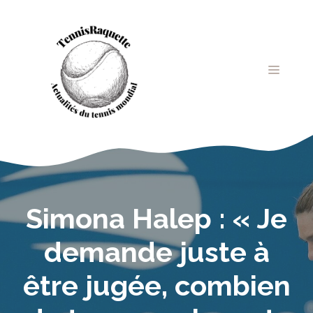
Aller
au
contenu
MENU
Simona Halep : « Je
demande juste à
être jugée, combien