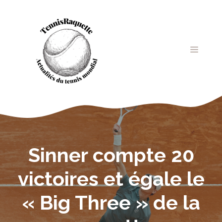
Aller
au
contenu
MENU
Sinner compte 20
victoires et égale le
« Big Three » de la