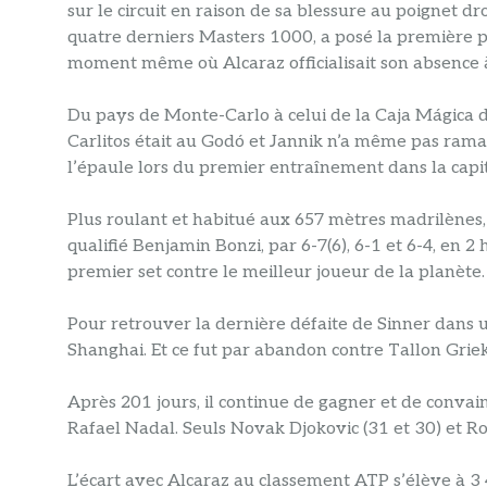
sur le circuit en raison de sa blessure au poignet dro
quatre derniers Masters 1000, a posé la première 
moment même où Alcaraz officialisait son absence 
Du pays de Monte-Carlo à celui de la Caja Mágica d
Carlitos était au Godó et Jannik n’a même pas ramassé
l’épaule lors du premier entraînement dans la capi
Plus roulant et habitué aux 657 mètres madrilènes, l
qualifié Benjamin Bonzi, par 6-7(6), 6-1 et 6-4, en 2
premier set contre le meilleur joueur de la planète. I
Pour retrouver la dernière défaite de Sinner dans 
Shanghai. Et ce fut par abandon contre Tallon Grie
Après 201 jours, il continue de gagner et de convain
Rafael Nadal. Seuls Novak Djokovic (31 et 30) et Ro
L’écart avec Alcaraz au classement ATP s’élève à 3