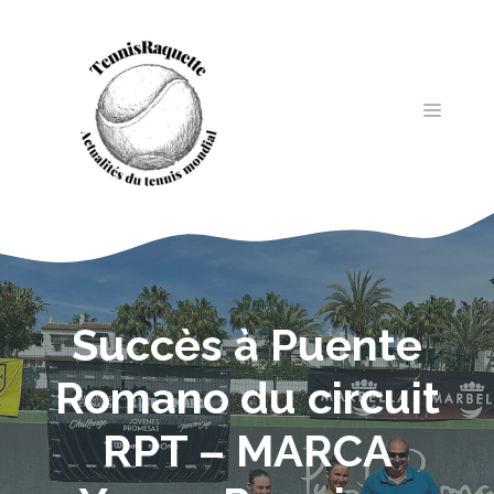
Aller
au
contenu
MENU
Succès à Puente
Romano du circuit
RPT – MARCA