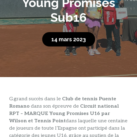
Young Promises
Sub16
14 mars 2023
G.
grand succès dans le
Club de tennis Puente
Romano
dans son épreuve de
Circuit national
RPT – MARQUE Young Promises U16 par
Wilson et Tennis Point
dans laquelle une centaine
de joueurs de toute l’Espagne ont participé dans la
catégorie des jeunes U16, grâce au soutien de la