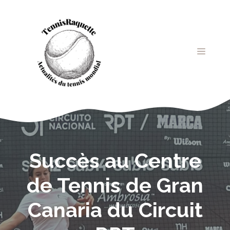
Aller
au
contenu
MENU
Succès au Centre
de Tennis de Gran
Canaria du Circuit