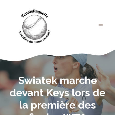
Aller
au
contenu
MENU
Swiatek marche
devant Keys lors de
la première des