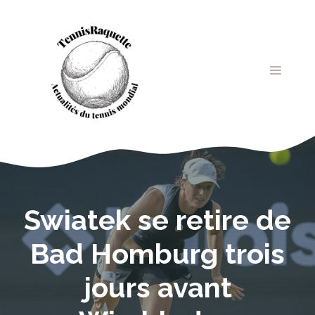
Aller
au
contenu
MENU
Swiatek se retire de
Bad Homburg trois
jours avant