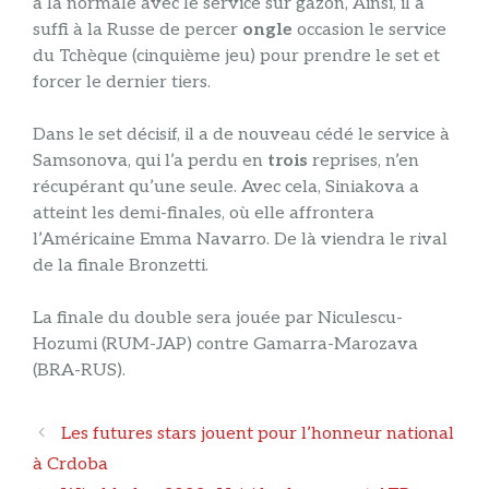
à la normale avec le service sur gazon, Ainsi, il a
suffi à la Russe de percer
ongle
occasion le service
du Tchèque (cinquième jeu) pour prendre le set et
forcer le dernier tiers.
Dans le set décisif, il a de nouveau cédé le service à
Samsonova, qui l’a perdu en
trois
reprises, n’en
récupérant qu’une seule. Avec cela, Siniakova a
atteint les demi-finales, où elle affrontera
l’Américaine Emma Navarro. De là viendra le rival
de la finale Bronzetti.
La finale du double sera jouée par Niculescu-
Hozumi (RUM-JAP) contre Gamarra-Marozava
(BRA-RUS).
Navigation
Les futures stars jouent pour l’honneur national
des
à Crdoba
articles