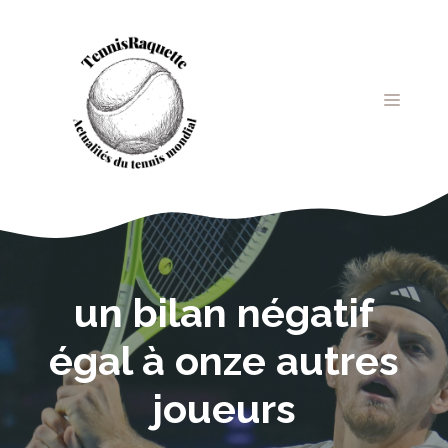
Aller
au
contenu
MENU
un bilan négatif
égal à onze autres
joueurs