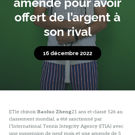
amende pour avoir
offert de l’argent à
son rival
16 décembre 2022
ET
le chinois
Baoluo Zheng
21 ans et classé 526 au
classement mondial, a été sanctionné par
l’International Tennis Integrity Agency (ITIA) avec
une suspension de neuf mois et une amende de 5