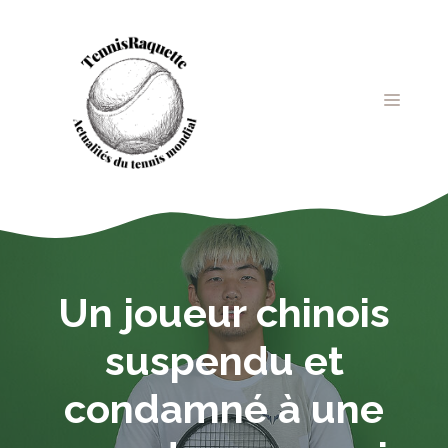
Aller
au
contenu
MENU
Un joueur chinois
suspendu et
condamné à une