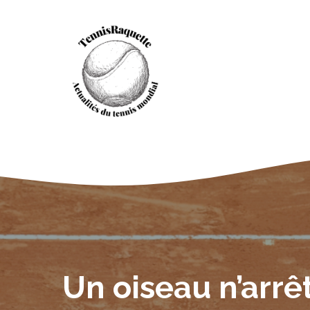
Aller
au
contenu
Un oiseau n’arrê