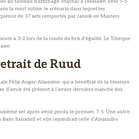
iser au tableau d’affichage. Machac a réessayé, avec 5-5
ans la mort subite, le scénario dans lequel les
séquence de 37 sets remportés par Jannik en Masters
te à 3-2 lors de la ronde de bris d’égalité. Le Tchèque
aise.
retrait de Ruud
le Félix Auger-Aliassime, qui a bénéficié de la blessure
er d’avoir été présent à l’avant-dernière manche des
uxième set après avoir perdu le premier, 7-5. Une autre
Banc Sabadell et elle rejoindrait celle d’Alejandro