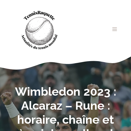
Aller
au
contenu
MENU
Wimbledon 2023 :
Alcaraz – Rune :
horaire, chaîne et