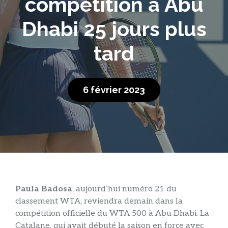
compétition à Abu
Dhabi 25 jours plus
tard
6 février 2023
Paula Badosa
, aujourd’hui numéro 21 du
classement WTA, reviendra demain dans la
compétition officielle du WTA 500 à Abu Dhabi. La
Catalane, qui avait débuté la saison en force avec