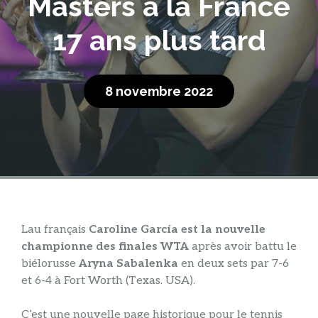
Masters à la France
17 ans plus tard
8 novembre 2022
L
au français
Caroline García est la nouvelle
championne des finales WTA
après avoir battu le
biélorusse
Aryna Sabalenka
en deux sets par 7-6
et 6-4 à Fort Worth (Texas. USA).
C’est une nouvelle page historique pour le tennis