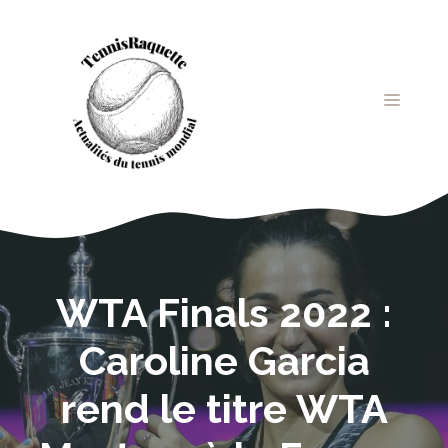
Aller
au
contenu
MENU
WTA Finals 2022 :
Caroline Garcia
rend le titre WTA