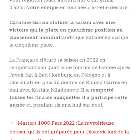
vous regarder jouer aujourd’hui. C’est génial
d’avoir votre énergie en tournée », a-t-elle déclaré.
Caroline García clôture la saison avec une
victoire qui la place en quatrième position au
classement mondial
tandis que Sabalenka occupe
la cinquième place.
La Française clôture sa saison en 2022 en
remportant son quatrième tournoi de l’année après
l’avoir fait à Bad Homburg, en Pologne et à
Cincinnati, en plus du doublé de Ronald Garros en
mai avec Kristina Mladenovic.
Il a remporté
toutes les finales auxquelles il a participé cette
année
et, pendant six ans, huit sur neuf.
Navigation
Masters 1000 Pars 2022 : La mystérieuse
des
boisson qu’ils ont préparée pour Djokovic lors de la
articles