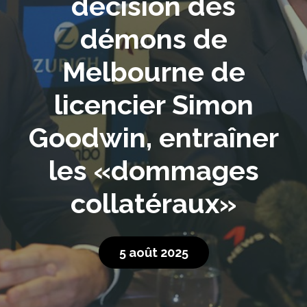
décision des
démons de
Melbourne de
licencier Simon
Goodwin, entraîner
les «dommages
collatéraux»
5 août 2025