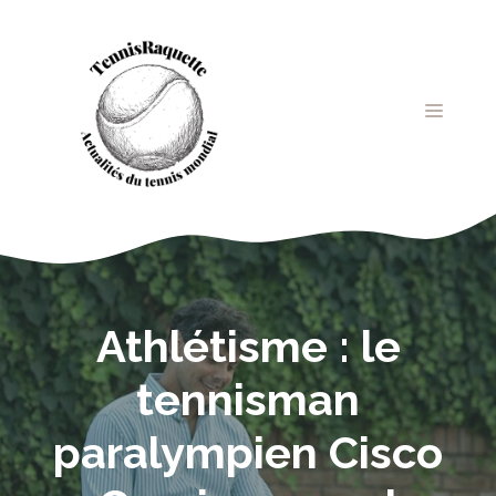
Aller
au
contenu
MENU
Athlétisme : le
tennisman
paralympien Cisco