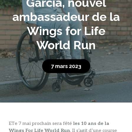
Garcia, nouvel
ambassadeur de la
Wings for Life
World Run
7 mars 2023
ET
e 7 mai prochain sera fêté
les 10 ans de la
Wings For Life World Run
. Il s’agit d’une course