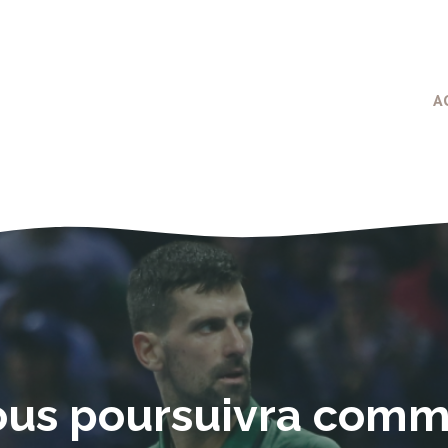
A
ous poursuivra comm