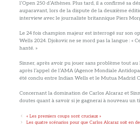
l’Open 250 d’Athènes. Plus tard, il a confirmé sa d
auparavant, lors de la dispute de la deuxième éditi
interview avec le journaliste britannique Piers Morg
Le 24 fois champion majeur est interrogé sur son opi
Wells 2024. Djokovic ne se mord pas la langue : « 
hanté. »
Sinner, après avoir pu jouer sans problème tout au l
après l’appel de l’AMA (Agence Mondiale Antidopag
été conclu entre Indian Wells et le Mutua Madrid 
Concernant la domination de Carlos Alcaraz et Sinner
doutes quant à savoir si je gagnerai à nouveau un 
Navigation
« Les premiers coups sont cruciaux »
des
Les quatre scénarios pour que Carlos Alcaraz soit en de
articles