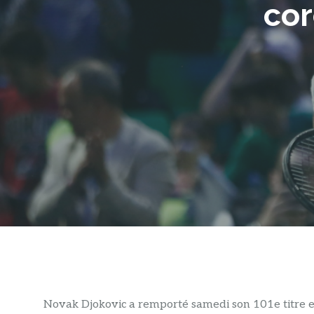
cor
Novak Djokovic a remporté samedi son 101e titre en