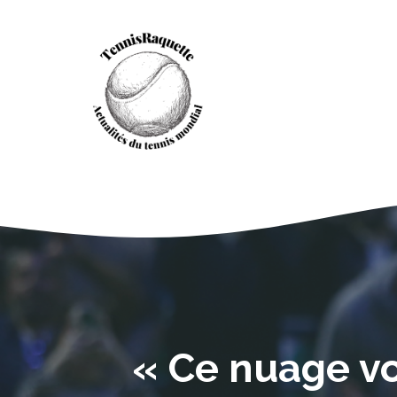
Aller
au
contenu
« Ce nuage v