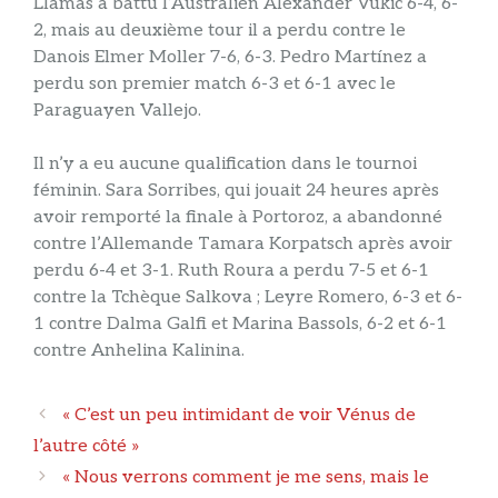
Llamas a battu l’Australien Alexander Vukic 6-4, 6-
2, mais au deuxième tour il a perdu contre le
Danois Elmer Moller 7-6, 6-3. Pedro Martínez a
perdu son premier match 6-3 et 6-1 avec le
Paraguayen Vallejo.
Il n’y a eu aucune qualification dans le tournoi
féminin. Sara Sorribes, qui jouait 24 heures après
avoir remporté la finale à Portoroz, a abandonné
contre l’Allemande Tamara Korpatsch après avoir
perdu 6-4 et 3-1. Ruth Roura a perdu 7-5 et 6-1
contre la Tchèque Salkova ; Leyre Romero, 6-3 et 6-
1 contre Dalma Galfi et Marina Bassols, 6-2 et 6-1
contre Anhelina Kalinina.
Navigation
« C’est un peu intimidant de voir Vénus de
des
l’autre côté »
articles
« Nous verrons comment je me sens, mais le