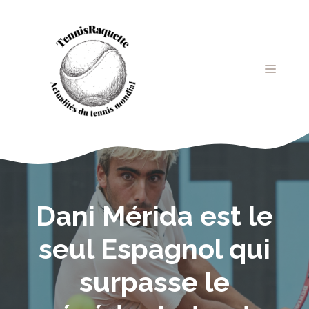
Aller
au
contenu
MENU
Dani Mérida est le
seul Espagnol qui
surpasse le