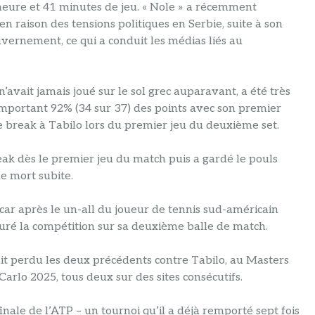
e heure et 41 minutes de jeu. « Nole » a récemment
n raison des tensions politiques en Serbie, suite à son
vernement, ce qui a conduit les médias liés au
avait jamais joué sur le sol grec auparavant, a été très
remportant 92% (34 sur 37) des points avec son premier
 de break à Tabilo lors du premier jeu du deuxième set.
reak dès le premier jeu du match puis a gardé le pouls
e mort subite.
 car après le un-all du joueur de tennis sud-américain
ôturé la compétition sur sa deuxième balle de match.
ait perdu les deux précédents contre Tabilo, au Masters
lo 2025, tous deux sur des sites consécutifs.
inale de l’ATP – un tournoi qu’il a déjà remporté sept fois