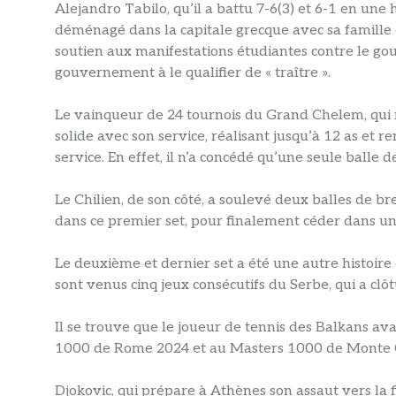
Alejandro Tabilo, qu’il a battu 7-6(3) et 6-1 en un
déménagé dans la capitale grecque avec sa famille e
soutien aux manifestations étudiantes contre le gou
gouvernement à le qualifier de « traître ».
Le vainqueur de 24 tournois du Grand Chelem, qui n’
solide avec son service, réalisant jusqu’à 12 as et 
service. En effet, il n’a concédé qu’une seule balle
Le Chilien, de son côté, a soulevé deux balles de b
dans ce premier set, pour finalement céder dans un
Le deuxième et dernier set a été une autre histoire
sont venus cinq jeux consécutifs du Serbe, qui a cl
Il se trouve que le joueur de tennis des Balkans av
1000 de Rome 2024 et au Masters 1000 de Monte Car
Djokovic, qui prépare à Athènes son assaut vers la f