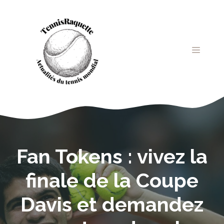
Aller
au
contenu
MENU
Fan Tokens : vivez la
finale de la Coupe
Davis et demandez