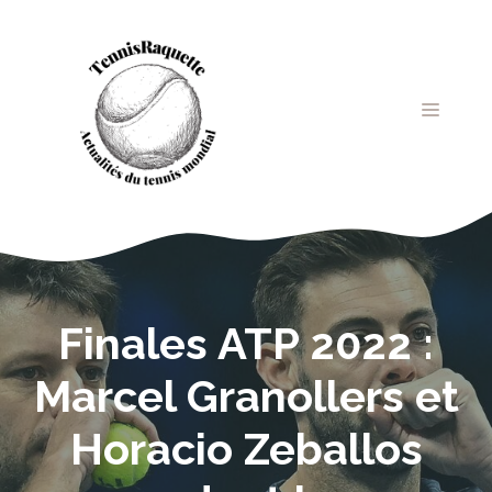
Aller
au
contenu
MENU
Finales ATP 2022 :
Marcel Granollers et
Horacio Zeballos