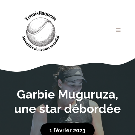
Aller
au
contenu
MENU
Garbie Muguruza,
une star débordée
1 février 2023